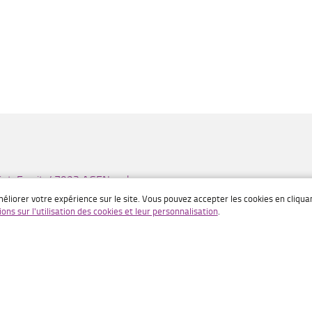
aint-Esprit, 47923 AGEN cedex
éliorer votre expérience sur le site. Vous pouvez accepter les cookies en cliqu
ions sur l'utilisation des cookies et leur personnalisation
.
NERAC
923 AGEN cedex 9
tact@ch-agen-nerac.fr