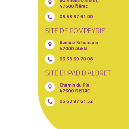
80 Allées d’Albret,
47600 Nérac
05 53 97 61 00
SITE DE POMPEYRIE
Avenue Schumann
47000 AGEN
05 53 69 70 08
SITE EHPAD D'ALBRET
Chemin du Pin
47600 NERAC
05 53 97 61 52