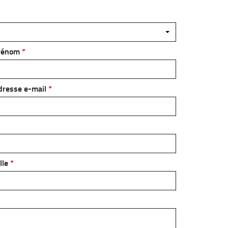
rénom
dresse e-mail
lle