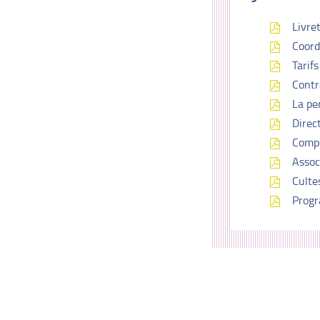
Livret
Coord
Tarifs
Contr
La per
Direct
Compo
Assoc
Culte
Prog