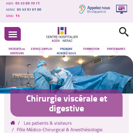
05 53 69 70 71
AGEN
Appelez nous
05 53 97 61 00
NERAC
En cliquant ici
15
SAMU
PATIENTS ou
ESPACE EMPLOI
PRENDRE
FORMATION
PARTENAIRES
VISITEURS
RENDEZ-VOUS
Chirurgie viscérale et
digestive
Les patients & visiteurs
Pôle Médico-Chirurgical & Anesthésiologie